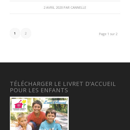
2 AVRIL 2020
PAR
CANNELLE
1
2
Page 1 sur 2
TÉLÉCHARGER LE LIVRET D’ACCUEIL
POUR LES ENFANTS