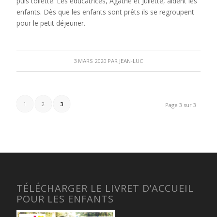
puis toilette. Les éducatrices, Agathe et Juliette, aident les
enfants. Dès que les enfants sont prêts ils se regroupent
pour le petit déjeuner.
3 MARS 2020
PAR
JEAN-LUC
1
2
3
Page 3 sur 3
TÉLÉCHARGER LE LIVRET D’ACCUEIL
POUR LES ENFANTS