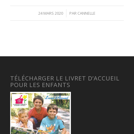
24 MARS 2020
/
PAR
CANNELLE
TÉLÉCHARGER LE LIVRET D’ACCUEIL
POUR LES ENFANTS