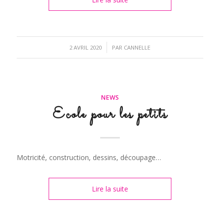
/
2 AVRIL 2020
PAR
CANNELLE
NEWS
Ecole pour les petits
Motricité, construction, dessins, découpage…
Lire la suite