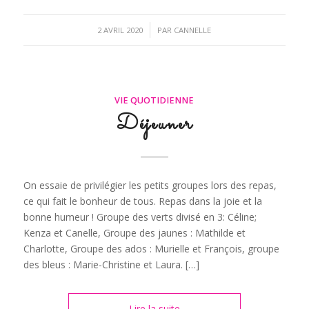
/
2 AVRIL 2020
PAR
CANNELLE
VIE QUOTIDIENNE
Déjeuner
On essaie de privilégier les petits groupes lors des repas,
ce qui fait le bonheur de tous. Repas dans la joie et la
bonne humeur ! Groupe des verts divisé en 3: Céline;
Kenza et Canelle, Groupe des jaunes : Mathilde et
Charlotte, Groupe des ados : Murielle et François, groupe
des bleus : Marie-Christine et Laura. […]
Lire la suite