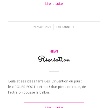
Lire la suite
/
24 MARS 2020
PAR
CANNELLE
NEWS
Récréation
Leïla et ses idées farfelues! L’invention du jour :
le « ROLER FOOT » et oui ! d’un pieds on roule, de
l’autre on pousse le ballon…
Lire la suite